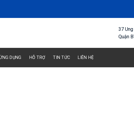
37 Ung
Quận B
ỨNG DỤNG
HỖ TRỢ
TIN TỨC
LIÊN HỆ
KHÍ NITƠ
Trang Chủ
/
Khí Công Nghiệp SX