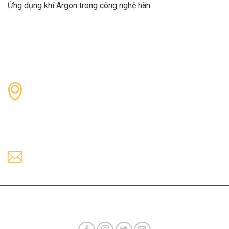
Ứng dụng khí Argon trong công nghệ hàn
37 Ung Văn Khiêm, Phường 25
Quận Bình Thạnh, TPHCM
Hotline
0902.823.383
Email
info@nvtechnology.vn
Copyright © 2023 NVTECHNOLOGY. All rights reserved.